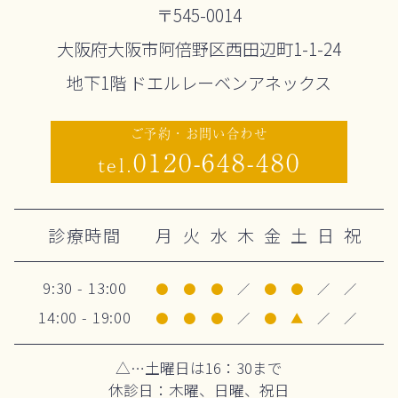
〒545-0014
大阪府大阪市阿倍野区西田辺町1-1-24
地下1階 ドエルレーベンアネックス
ご予約・お問い合わせ
0120-648-480
tel.
診療時間
月
火
水
木
金
土
日
祝
9:30 - 13:00
●
●
●
／
●
●
／
／
14:00 - 19:00
●
●
●
／
●
▲
／
／
△…土曜日は16：30まで
休診日：木曜、日曜、祝日