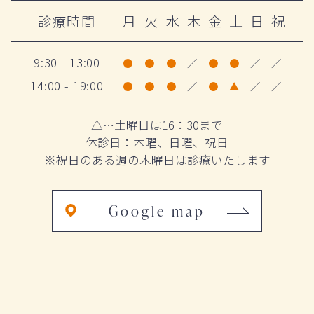
診療時間
月
火
水
木
金
土
日
祝
9:30 - 13:00
●
●
●
／
●
●
／
／
14:00 - 19:00
●
●
●
／
●
▲
／
／
△…土曜日は16：30まで
休診日：木曜、日曜、祝日
※祝日のある週の木曜日は診療いたします
Google map