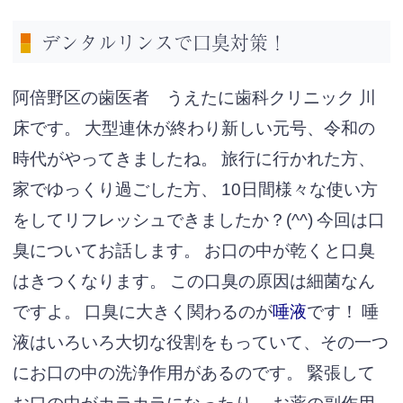
デンタルリンスで口臭対策！
阿倍野区の歯医者 うえたに歯科クリニック 川
床です。
大型連休が終わり新しい元号、令和の
時代がやってきましたね。
旅行に行かれた方、
家でゆっくり過ごした方、
10日間様々な使い方
をしてリフレッシュできましたか？(^^)
今回は口
臭についてお話します。
お口
の中が乾くと口臭
はきつくなります。
この口臭の原因は細菌なん
ですよ。
口臭に大きく関わるのが
唾液
です！
唾
液はいろいろ大切な役割をもっていて、その一つ
にお口の中の洗浄作用があるのです。
緊張して