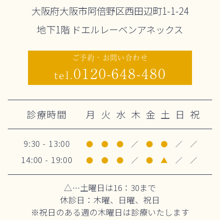
大阪府大阪市阿倍野区西田辺町1-1-24
地下1階 ドエルレーベンアネックス
ご予約・お問い合わせ
0120-648-480
tel.
診療時間
月
火
水
木
金
土
日
祝
9:30 - 13:00
●
●
●
／
●
●
／
／
14:00 - 19:00
●
●
●
／
●
▲
／
／
△…土曜日は16：30まで
休診日：木曜、日曜、祝日
※祝日のある週の木曜日は診療いたします