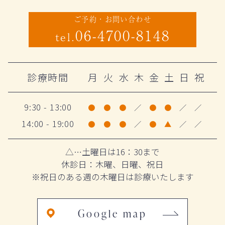
ご予約・お問い合わせ
06-4700-8148
tel.
診療時間
月
火
水
木
金
土
日
祝
9:30 - 13:00
●
●
●
／
●
●
／
／
14:00 - 19:00
●
●
●
／
●
▲
／
／
△…土曜日は16：30まで
休診日：木曜、日曜、祝日
※祝日のある週の木曜日は診療いたします
Google map