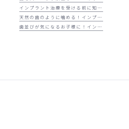
インプラント治療を受ける前に知っておきたい注意点
天然の歯のように噛める！インプラント治療の5つのメリット
歯並びが気になるお子様に！インビザライン・ファーストとは？