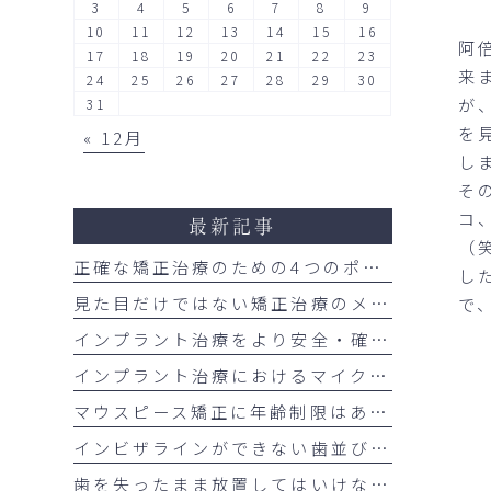
3
4
5
6
7
8
9
10
11
12
13
14
15
16
阿
17
18
19
20
21
22
23
来
24
25
26
27
28
29
30
が
31
を
« 12月
し
そ
コ
最新記事
（
正確な矯正治療のための4つのポイント
し
見た目だけではない矯正治療のメリット
で
インプラント治療をより安全・確実にするサージカルガイドの重要性
インプラント治療におけるマイクロスコープの活用について
マウスピース矯正に年齢制限はある？大人の矯正治療が増えている理由も解説
インビザラインができない歯並びはあるの？
歯を失ったまま放置してはいけない理由