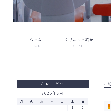
ホーム
クリニック紹介
HOME
CLINIC
カレンダー
«
2026年8月
月
火
水
木
金
土
日
1
2