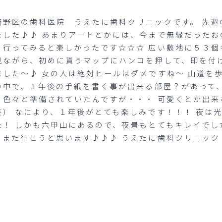
倍野区の歯科医院 うえたに歯科クリニックです。 先週
ました♪♪ あまりアートとかには、今まで無縁だった
、行ってみると楽しかったです☆☆☆ 広い敷地に５３個
見ながら、初めに貰うマップにハンコを押して、印を付
ました～♪ 女の人は絶対ヒールはダメですね～ 山道を
の中で、１年後の手紙を書く事が出来る部屋？があって
、色々と準備されていたんですが・・・ 可愛くとか出
笑） なにより、１年後がとても楽しみです！！！ 夜は
た！ しかも六甲山にあるので、夜景もとてもキレイでし
、また行こうと思います♪♪♪ うえたに歯科クリニック