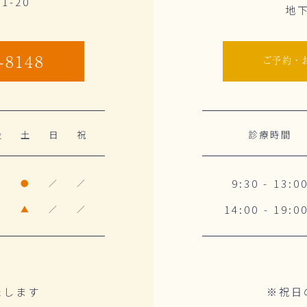
-20
地
-8148
ご予約・
金
土
日
祝
診療時間
9:30 - 13:0
●
●
／
／
14:00 - 19:0
●
▲
／
／
たします
※祝日