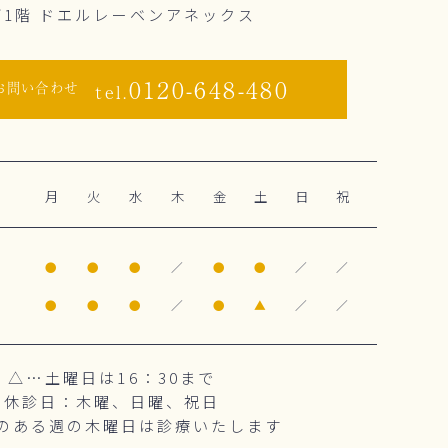
下1階 ドエルレーベンアネックス
0120-648-480
お問い合わせ
tel.
月
火
水
木
金
土
日
祝
0
●
●
●
／
●
●
／
／
0
●
●
●
／
●
▲
／
／
△…土曜日は16：30まで
休診日：木曜、日曜、祝日
のある週の木曜日は診療いたします