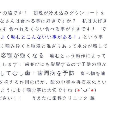
クの脇です！
朝晩が冷え込みダウンコートを
なさんは食べる事は好きですか？
私は大好き
らず
食べれるくらい食べる事がすきです！
で
「よく噛むとこんないい事がある！」
という事
よく噛み砕くと唾液と混ざりあって水分が増して
②顎が強くなる
噛むという動作によって
くします！
歯並びにも影響するので子供の頃か
してむし歯・歯周病を予防
食べ物を噛
を抑える作用のほか、酸の中和や再石灰化とい
のようによく噛む事は大切ですね (
๑
´ڡ`
๑
)
ださい！！
うえたに歯科クリニック 脇