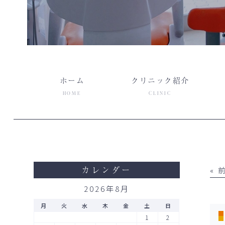
ホーム
クリニック紹介
HOME
CLINIC
カレンダー
«
2026年8月
月
火
水
木
金
土
日
1
2