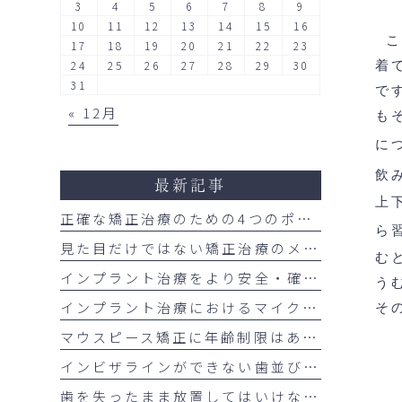
3
4
5
6
7
8
9
10
11
12
13
14
15
16
17
18
19
20
21
22
23
24
25
26
27
28
29
30
着
31
です
« 12月
も
に
飲
最新記事
上
正確な矯正治療のための4つのポイント
ら
見た目だけではない矯正治療のメリット
む
インプラント治療をより安全・確実にするサージカルガイドの重要性
う
インプラント治療におけるマイクロスコープの活用について
そ
マウスピース矯正に年齢制限はある？大人の矯正治療が増えている理由も解説
インビザラインができない歯並びはあるの？
歯を失ったまま放置してはいけない理由