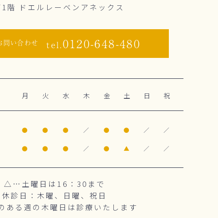
下1階 ドエルレーベンアネックス
0120-648-480
お問い合わせ
tel.
月
火
水
木
金
土
日
祝
0
●
●
●
／
●
●
／
／
0
●
●
●
／
●
▲
／
／
△…土曜日は16：30まで
休診日：木曜、日曜、祝日
のある週の木曜日は診療いたします