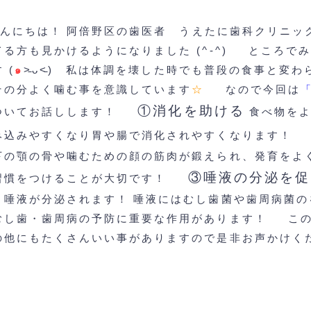
こんにちは！
阿倍野区の歯医者 うえたに歯科クリニッ
てる方も見かけるようになりました (^-^)
ところでみ
 (
๑
˃̵ᴗ˂̵)
私は体調を壊した時でも普段の食事と変わ
その分よく噛む事を意識しています
☆
なので今回は
①消化を助ける
ついてお話しします！
食べ物を
み込みやすくなり胃や腸で消化されやすくなります！
下の顎の骨や噛むための顔の筋肉が鍛えられ、発育をよ
③唾液の分泌を促
習慣をつけることが大切です！
と唾液が分泌されます！
唾液にはむし歯菌や歯周病菌の
むし歯・歯周病の予防に重要な作用があります！
こ
の他にもたくさんいい事がありますので是非お声かけく