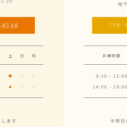
-20
地
-8148
ご予約・
金
土
日
祝
診療時間
9:30 - 13:0
●
●
／
／
14:00 - 19:0
●
▲
／
／
たします
※祝日