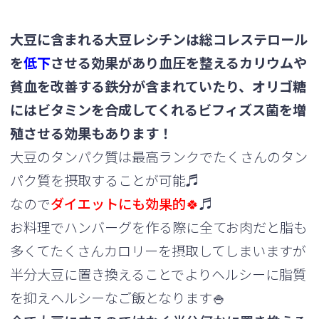
大豆に含まれる
大豆レシチン
は総コレステロール
を
低下
させる効果があり血圧を整えるカリウムや
貧血を改善する鉄分が含
まれていたり、オリゴ糖
にはビタミンを合成してくれるビフィズス
菌を増
殖させる効果もあります！
大豆のタンパク質は最高ランクでたくさんのタン
パク質を摂取する
ことが可能♬
なので
ダイエットにも効果的
🍀
♬
お料理でハンバーグを作る際に全てお肉だと脂も
多くてたくさんカ
ロリーを摂取してしまいますが
半分大豆に置き換えることでよりヘ
ルシーに脂質
を抑えヘルシーなご飯となります🍚