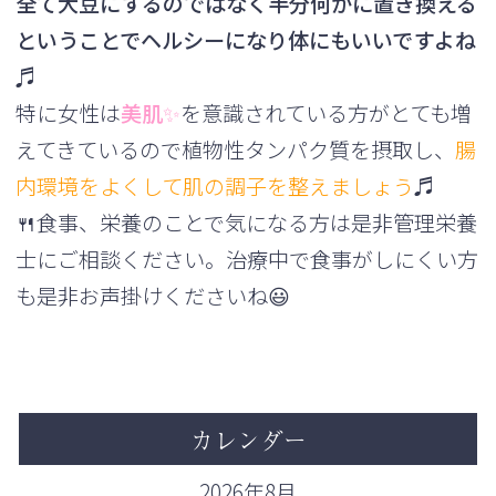
全て大豆にするのではなく半分何かに置き換える
ということでヘル
シーになり体にもいいですよね
♬
特に女性は
美肌✨
を意識されている方がとても増
えてきているので植
物性タンパク質を摂取し、
腸
内環境をよくして肌の調子を整えまし
ょう
♬
🍴食事、栄養のことで気になる方は是非管理栄養
士にご相談ください。治療中で食事がしにくい方
も是非お声掛けくださいね😃
カレンダー
2026年8月