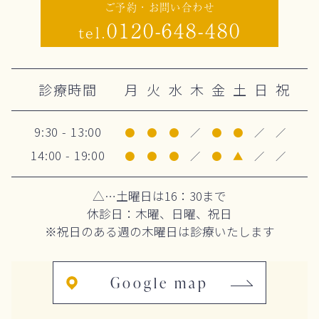
ご予約・お問い合わせ
0120-648-480
tel.
診療時間
月
火
水
木
金
土
日
祝
9:30 - 13:00
●
●
●
／
●
●
／
／
14:00 - 19:00
●
●
●
／
●
▲
／
／
△…土曜日は16：30まで
休診日：木曜、日曜、祝日
※祝日のある週の木曜日は診療いたします
Google map