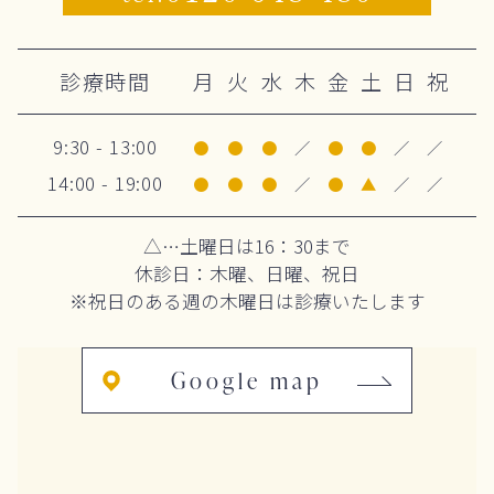
診療時間
月
火
水
木
金
土
日
祝
9:30 - 13:00
●
●
●
／
●
●
／
／
14:00 - 19:00
●
●
●
／
●
▲
／
／
△…土曜日は16：30まで
休診日：木曜、日曜、祝日
※祝日のある週の木曜日は診療いたします
Google map