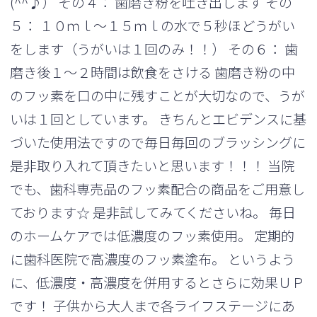
(^^♪） その４： 歯磨き粉を吐き出します その
５： １０ｍｌ～１５ｍｌの水で５秒ほどうがい
をします（うがいは１回のみ！！） その６： 歯
磨き後１～２時間は飲食をさける 歯磨き粉の中
のフッ素を口の中に残すことが大切なので、うが
いは１回としています。 きちんとエビデンスに基
づいた使用法ですので毎日毎回のブラッシングに
是非取り入れて頂きたいと思います！！！ 当院
でも、歯科専売品のフッ素配合の商品をご用意し
ております☆ 是非試してみてくださいね。 毎日
のホームケアでは低濃度のフッ素使用。 定期的
に歯科医院で高濃度のフッ素塗布。 というよう
に、低濃度・高濃度を併用するとさらに効果ＵＰ
です！ 子供から大人まで各ライフステージにあ