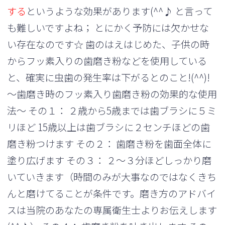
する
というような効果があります(^^♪ と言って
も難しいですよね； とにかく予防には欠かせな
い存在なのです☆ 歯のはえはじめた、子供の時
からフッ素入りの歯磨き粉などを使用している
と、確実に虫歯の発生率は下がるとのこと!(^^)!
～歯磨き時のフッ素入り歯磨き粉の効果的な使用
法～ その１： ２歳から5歳までは歯ブラシに５ミ
リほど 15歳以上は歯ブラシに２センチほどの歯
磨き粉つけます その２： 歯磨き粉を歯面全体に
塗り広げます その３： ２～３分ほどしっかり磨
いていきます（時間のみが大事なのではなくきち
んと磨けてることが条件です。磨き方のアドバイ
スは当院のあなたの専属衛生士よりお伝えします