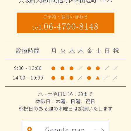
ご予約・お問い合わせ
06-4700-8148
tel.
診療時間
月
火
水
木
金
土
日
祝
9:30 - 13:00
●
●
●
／
●
●
／
／
14:00 - 19:00
●
●
●
／
●
▲
／
／
△…土曜日は16：30まで
休診日：木曜、日曜、祝日
※祝日のある週の木曜日は診療いたします
Google map