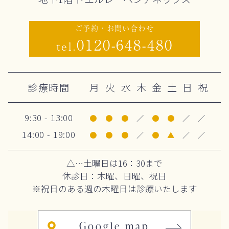
ご予約・お問い合わせ
0120-648-480
tel.
診療時間
月
火
水
木
金
土
日
祝
9:30 - 13:00
●
●
●
／
●
●
／
／
14:00 - 19:00
●
●
●
／
●
▲
／
／
△…土曜日は16：30まで
休診日：木曜、日曜、祝日
※祝日のある週の木曜日は診療いたします
Google map