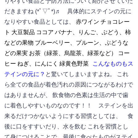
りやすい食品と予防方法について紹介させていた
だきますね (*ﾟ▽ﾟ*)♬
具体的にステインの元に
なりやすい食品としては、
赤ワイン
チョコレー
ト
大豆製品
ココア
バナナ、りんご、ぶどう、柿
などの果物
ブルーベリー、プルーン、ぶどうな
どの果実
お茶（緑茶、烏龍茶、緑茶など）
コー
ヒー
ねぎ、にんにく
緑黄色野菜
こんなものもス
テインの元に？
と驚いてしまいますよね。
これ
ら全ての食品が着色汚れの原因につながるわけで
はありませんが、
飲食物の色素は生活の中で歯
に着色しやすいものなのです！！
ステインを出
来るだけつかないようにする習慣としては、
食
後に口をすすいだり、水を飲む
これを習慣とし
て身につけることで、最後に食べたものがステイ