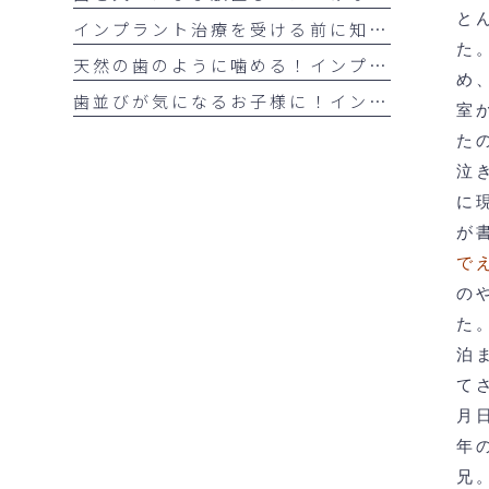
と
インプラント治療を受ける前に知っておきたい注意点
た
天然の歯のように噛める！インプラント治療の5つのメリット
め
歯並びが気になるお子様に！インビザライン・ファーストとは？
室
た
泣
に
が
で
の
た
泊
て
月
年
兄