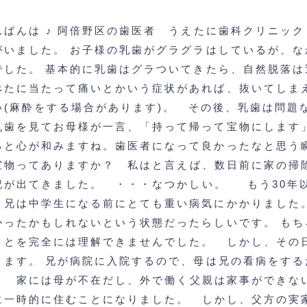
んばんは ♪
阿倍野区の歯医者 うえたに歯科クリニック
がいました。
お子様の乳歯がグラグラはしているが、な
でした。
基本的に乳歯はグラついてきたら、自然脱落は
ぺたに当たって痛いとかいう症状があれば、抜いてしま
い(麻酔をする場合があります)。
その後、乳歯は問題
乳歯を見てお母様が一言、「持って帰って宝物にします
ると心が和みますね。歯医者になって良かったなと思う
宝物ってありますか？
私はと言えば、数日前に家の掃
記が出てきました。
・・・なつかしい。
もう30年
、兄は中学生になる前にとても重い病気にかかりました
かったかもしれないという状態だったらしいです。
もち
ことを完全には理解できませんでした。
しかし、その
きます。
兄が病院に入院するので、母は兄の看病をする
。
家には母が不在だし、外で働く父親は家事ができな
に一時的に住むことになりました。
しかし、父方の実