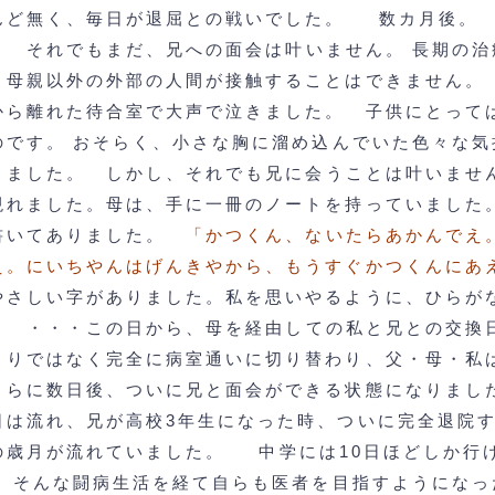
んど無く、毎日が退屈との戦いでした。
数カ月後。
。
それでもまだ、兄への面会は叶いません。
長期の治
、母親以外の外部の人間が接触することはできません。
から離れた待合室で大声で泣きました。
子供にとって
のです。
おそらく、小さな胸に溜め込んでいた色々な気
きました。
しかし、それでも兄に会うことは叶いませ
現れました。母は、手に一冊のノートを持っていました
書いてありました。
「かつくん、ないたらあかんでえ
え。にいちやんはげんきやから、もうすぐかつくんにあ
やさしい字がありました。私を思いやるように、ひらが
。
・・・この日から、母を経由しての私と兄との交換
まりではなく完全に病室通いに切り替わり、父・母・私
さらに数日後、ついに兄と面会ができる状態になりまし
日は流れ、兄が高校3年生になった時、ついに完全退院
の歳月が流れていました。
中学には10日ほどしか行
。
そんな闘病生活を経て自らも医者を目指すようになっ