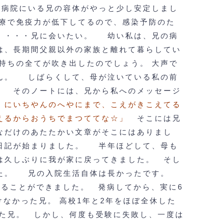
病院にいる兄の容体がやっと少し安定しまし
療で免疫力が低下してるので、感染予防のた
・・・兄に会いたい。
幼い私は、兄の病
は、長期間父親以外の家族と離れて暮らしてい
持ちの全てが吹き出したのでしょう。
大声で
ん。
しばらくして、母が泣いている私の前
。
そのノートには、兄から私へのメッセージ
。にいちやんのへやにまで、こえがきこえてる
えるからおうちでまつててな☆」
そこには兄
なだけのあたたかい文章がそこにはありまし
日記が始まりました。
半年ほどして、母も
は久しぶりに我が家に戻ってきました。
そし
た。
兄の入院生活自体は長かったです。
することができました。
発病してから、実に6
けなかった兄。
高校1年と2年をほぼ全休した
た兄。
しかし、何度も受験に失敗し、一度は