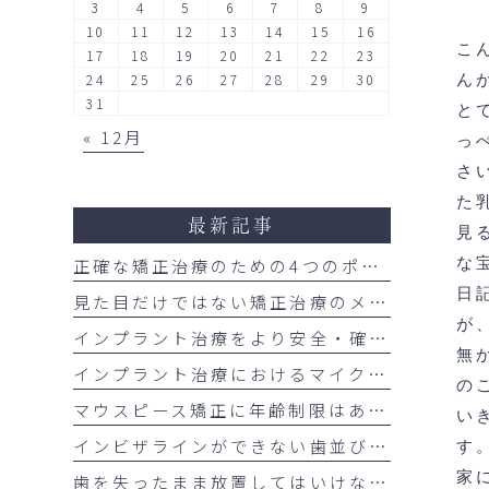
3
4
5
6
7
8
9
10
11
12
13
14
15
16
こ
17
18
19
20
21
22
23
24
25
26
27
28
29
30
ん
31
と
« 12月
っ
さ
た
最新記事
見
正確な矯正治療のための4つのポイント
な
日
見た目だけではない矯正治療のメリット
が
インプラント治療をより安全・確実にするサージカルガイドの重要性
無
インプラント治療におけるマイクロスコープの活用について
の
マウスピース矯正に年齢制限はある？大人の矯正治療が増えている理由も解説
い
インビザラインができない歯並びはあるの？
す
家
歯を失ったまま放置してはいけない理由