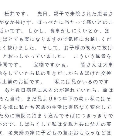
 松井です。
先日、親子で来院された患者さ
かなか抜けず、ほっぺたに当たって痛いとのこ
近いです。
しかし、食事がしにくいとか、ほ
えばとても楽になりますので気軽にお越しくだ
なく抜けました。
そして、お子様の初めて抜け
」とおっしゃっていました。
こういう風景を
瞬間です。
宝物ですかぁ。
皆さんは大事
除をしていたら机の引きだしから古ぼけた交換
以上前のお話です。
私には兄がいるのです
。
あと数日病院に来るのが遅れていたら、命は
ろん当時、まだ兄より6つ年下の幼い私にはそ
日を境に私たち家族の生活は否応なく変化して
ために病院に泊まり込んでそばにつきっきりで
いので、しばらくして私は父親と共に父方の実
家、老夫婦の家に子どもの遊ぶおもちゃなどほ