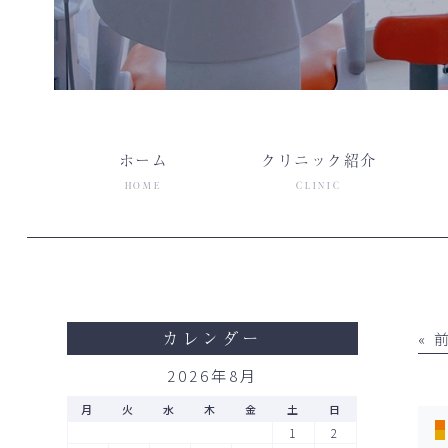
ホーム
クリニック紹介
HOME
CLINIC
カレンダー
«
2026年8月
月
火
水
木
金
土
日
1
2