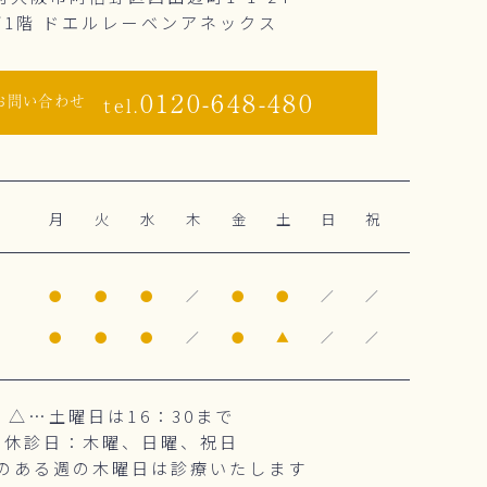
下1階 ドエルレーベンアネックス
0120-648-480
お問い合わせ
tel.
月
火
水
木
金
土
日
祝
0
●
●
●
／
●
●
／
／
0
●
●
●
／
●
▲
／
／
△…土曜日は16：30まで
休診日：木曜、日曜、祝日
のある週の木曜日は診療いたします