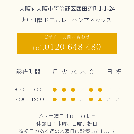
大阪府大阪市阿倍野区西田辺町1-1-24
地下1階 ドエルレーベンアネックス
ご予約・お問い合わせ
0120-648-480
tel.
診療時間
月
火
水
木
金
土
日
祝
9:30 - 13:00
●
●
●
／
●
●
／
／
14:00 - 19:00
●
●
●
／
●
▲
／
／
△…土曜日は16：30まで
休診日：木曜、日曜、祝日
※祝日のある週の木曜日は診療いたします