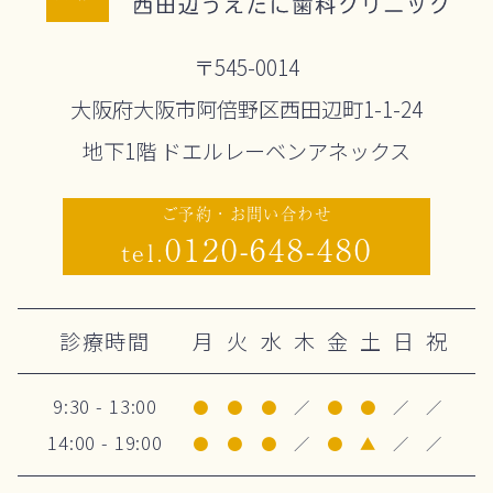
〒545-0014
大阪府大阪市阿倍野区西田辺町1-1-24
地下1階 ドエルレーベンアネックス
ご予約・お問い合わせ
0120-648-480
tel.
診療時間
月
火
水
木
金
土
日
祝
9:30 - 13:00
●
●
●
／
●
●
／
／
14:00 - 19:00
●
●
●
／
●
▲
／
／