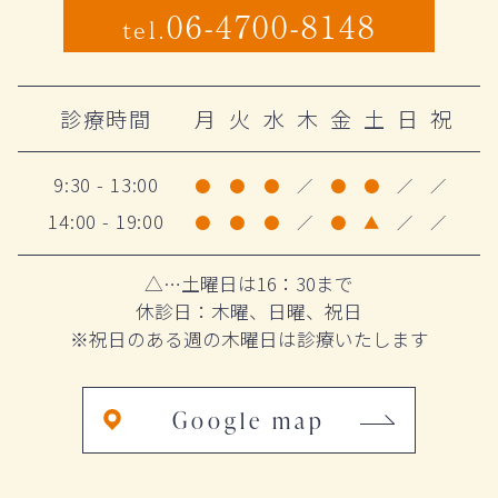
06-4700-8148
tel.
診療時間
月
火
水
木
金
土
日
祝
9:30 - 13:00
●
●
●
／
●
●
／
／
14:00 - 19:00
●
●
●
／
●
▲
／
／
△…土曜日は16：30まで
休診日：木曜、日曜、祝日
※祝日のある週の木曜日は診療いたします
Google map