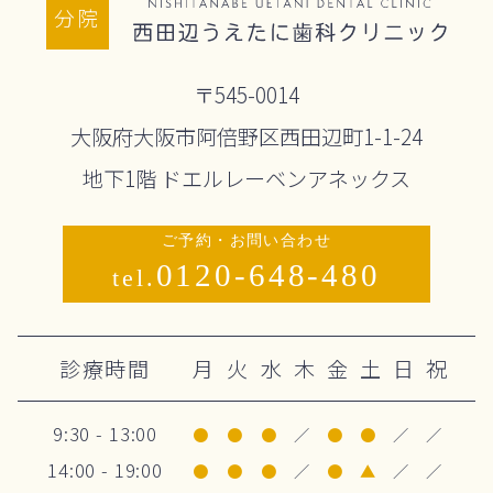
分院
〒545-0014
大阪府大阪市阿倍野区西田辺町1-1-24
地下1階 ドエルレーベンアネックス
ご予約・お問い合わせ
0120-648-480
tel.
診療時間
月
火
水
木
金
土
日
祝
9:30 - 13:00
●
●
●
／
●
●
／
／
14:00 - 19:00
●
●
●
／
●
▲
／
／