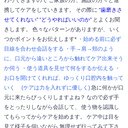
わってきますので
ご家族の方、施設の方々と連
携して
ケアをしていきます。
その際に
“歯磨きさ
せてくれない”
“どうやればいいのか”
とよくお聞
きします。
色々なパターンがありますが、
いく
つかポイントをお伝えします*
・始める前に必ず
目線を合わせ会話をする
・手→肩→頬のよう
に、口元から遠いところから触れてケア出来そう
か伺う
・使う道具を見せて何をするか伝える
・
お口を開けてくれれば、ゆっくり口腔内を触って
いく
(ケアは力を入れずに優しく)
急に何かが口
元に来たらびっくりしますよね？
なので必ず手
をとったりしながら会話して、
使う物を認識し
てもらってからケアを始めます。
ケア中は目を
見て様子を伺いながら
無理せず行ってみて下さ