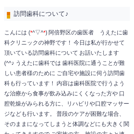
訪問歯科について♪
こんには (
*
^▽^
*
)
阿倍野区の歯医者 うえたに歯
科クリニックの神野です！
今日は私が行かせて
頂いている訪問歯科について
お話いたします
(^^♪
うえたに歯科では
歯科医院に通うことが難
しい患者様のために
ご自宅や施設に伺う訪問歯
科も行っています！
内容は歯科医院で行うよう
な治療から
食事が飲み込みにくくなった方や
口
腔乾燥が
みられる方に、リハビリや口腔マッサー
ジなども行います。
普段のケアが困難な場合、
そのままになってしまうと
体調などにも大きく関