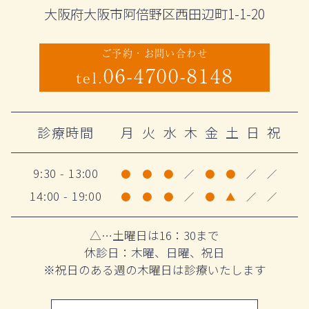
大阪府大阪市阿倍野区西田辺町1-1-20
ご予約・お問い合わせ
06-4700-8148
tel.
診療時間
月
火
水
木
金
土
日
祝
9:30 - 13:00
●
●
●
／
●
●
／
／
14:00 - 19:00
●
●
●
／
●
▲
／
／
△…土曜日は16：30まで
休診日：木曜、日曜、祝日
※祝日のある週の木曜日は診療いたします