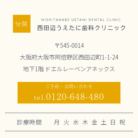
分院
〒545-0014
大阪府大阪市阿倍野区西田辺町1-1-24
地下1階 ドエルレーベンアネックス
ご予約・お問い合わせ
0120-648-480
tel.
診療時間
月
火
水
木
金
土
日
祝